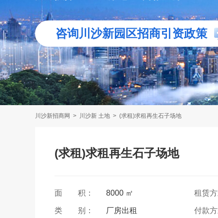
咨询川沙新园区招商引资政策
川沙新招商网
>
川沙新 土地
>
(求租)求租再生石子场地
(求租)求租再生石子场地
面 积：
8000 ㎡
租赁
类 别：
厂房出租
付款