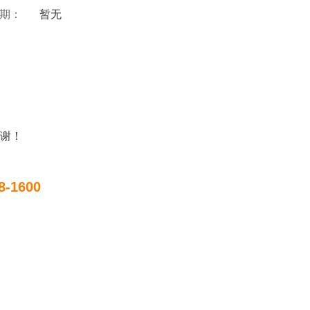
 期：
暂无
谢！
8-1600